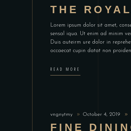
THE ROYA
Lorem ipsum dolor sit amet, cons
sensal iqua. Ut enim ad minim ve
Duis auteirm ure dolor in reprehen
occaecat cupin datat non proiden
READ MORE
vngnytmy
October 4, 2019
FINE DINI