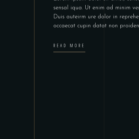
sensal iqua. Ut enim ad minim ve
Duis auteirm ure dolor in reprehen
occaecat cupin datat non proiden
READ MORE