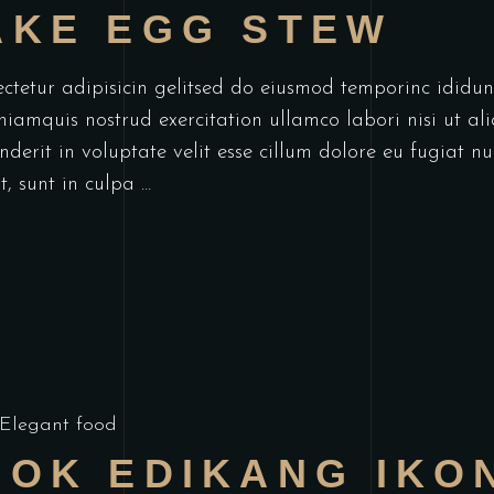
AKE EGG STEW
ectetur adipisicin gelitsed do eiusmod temporinc idid
niamquis nostrud exercitation ullamco labori nisi ut a
derit in voluptate velit esse cillum dolore eu fugiat nu
t, sunt in culpa
Elegant food
OOK EDIKANG IKO