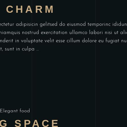
L CHARM
ectetur adipisicin gelitsed do eiusmod temporinc idid
niamquis nostrud exercitation ullamco labori nisi ut a
derit in voluptate velit esse cillum dolore eu fugiat nu
t, sunt in culpa
Elegant food
NG SPACE