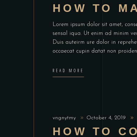
HOW TO M
Lorem ipsum dolor sit amet, cons
sensal iqua. Ut enim ad minim ve
Duis auteirm ure dolor in reprehen
occaecat cupin datat non proiden
READ MORE
vngnytmy
October 4, 2019
HOW TO C