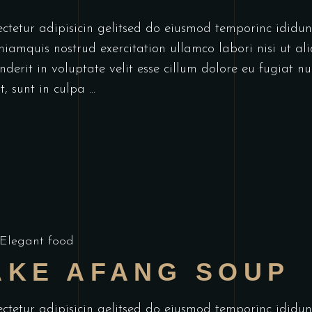
ectetur adipisicin gelitsed do eiusmod temporinc idid
niamquis nostrud exercitation ullamco labori nisi ut a
derit in voluptate velit esse cillum dolore eu fugiat nu
t, sunt in culpa
Elegant food
AKE AFANG SOUP
ectetur adipisicin gelitsed do eiusmod temporinc idid