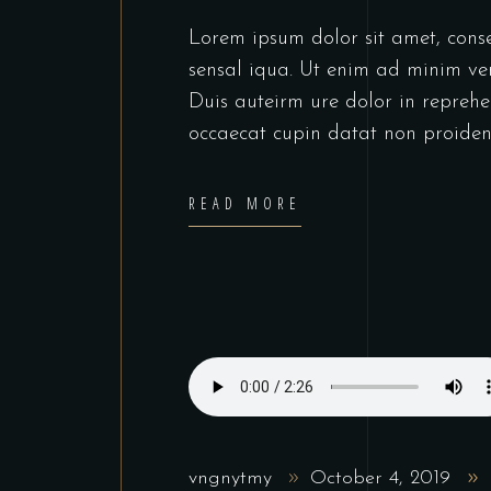
Lorem ipsum dolor sit amet, cons
sensal iqua. Ut enim ad minim ve
Duis auteirm ure dolor in reprehen
occaecat cupin datat non proiden
READ MORE
vngnytmy
October 4, 2019