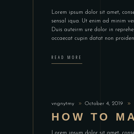
Lorem ipsum dolor sit amet, cons
sensal iqua. Ut enim ad minim ve
Duis auteirm ure dolor in reprehen
occaecat cupin datat non proiden
READ MORE
vngnytmy
October 4, 2019
HOW TO M
Lorem ipsum dolor sit amet, cons