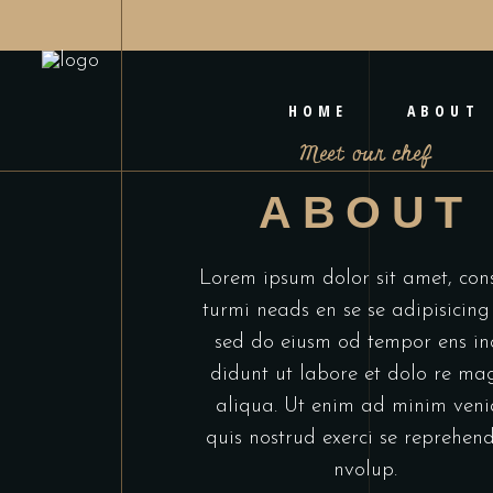
HOME
ABOUT
Meet our chef
ABOUT
Lorem ipsum dolor sit amet, con
turmi neads en se se adipisicing 
sed do eiusm od tempor ens in
didunt ut labore et dolo re m
aliqua. Ut enim ad minim veni
quis nostrud exerci se reprehend
nvolup.