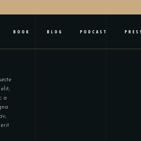
BOOK
BLOG
PODCAST
PRES
secte
elit,
c a
agna
av,
erit