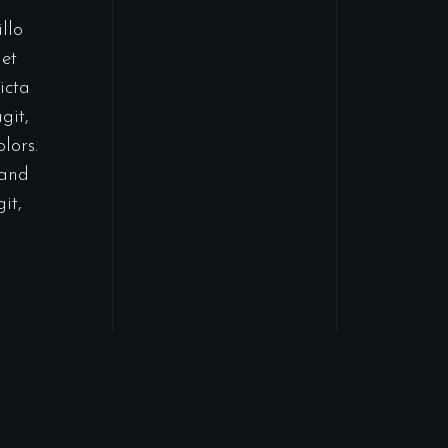
llo
 et
icta
git,
lors.
 and
it,