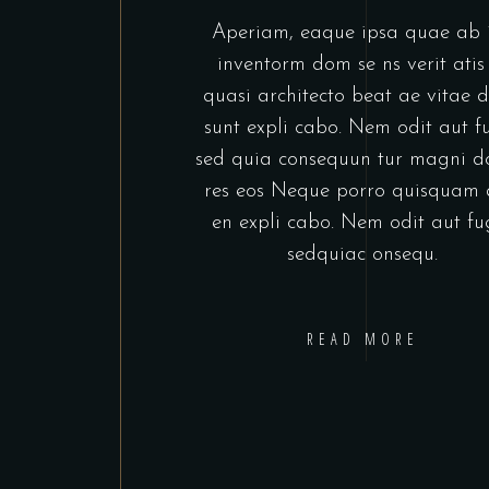
Aperiam, eaque ipsa quae ab i
inventorm dom se ns verit atis
quasi architecto beat ae vitae d
sunt expli cabo. Nem odit aut fu
sed quia consequun tur magni do
res eos Neque porro quisquam
en expli cabo. Nem odit aut fug
sedquiac onsequ.
READ MORE